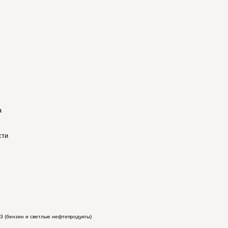
а
сти
43 (бензин и светлые нефтепродукты)