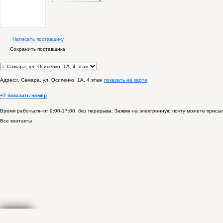
Написать поставщику
Сохранить поставщика
Адрес:
г. Самара, ул. Осипенко, 1А, 4 этаж
показать на карте
+7 показать номер
Время работы:
пн-пт 9:00-17:00, без перерыва. Заявки на электронную почту можете присы
Все контакты
Спасибо! В ближайшее время представитель
ООО
Кинельский Машиностроительный Заво
Смотреть все товары компании
Войти в личный кабинет
16+