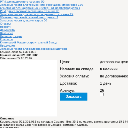
РТИ для подвижного состава
50
Запасные части для тормозного оборудования вагонов
130
Очистка железнодорожных цистерн от нефтепродуктов
1
РТИ для сельскохозяйственной техники
36
Запасные части для тягового подвижного состава
29
Железнодорожный путевой инструмент
2
Запасные части для думпкаров
60
Отзывы
Новости
Документы
Вакансии
Наши партнеры
Контакты
Кинельский Машиностроительный Завод
Продукция
Запасные части для железнодорожных цистерн
Крышка люка 521.301.032
Крышка люка 521.301.032
Обновлено 05.10.2016
Цена:
договорная цен
Наличие на складе:
в наличии
Условия оплаты:
по договоренно
Доставка:
1 день
Артикул:
26
Заказать
Описание
Крышка люка 521.301.032 со склада в Самаре. Вес 35,1 кг. модель вагона-цистерны 15-14
В каталоге Пульс цен:
Люк вагона в Самаре, компании Самары
ЖД запчасти