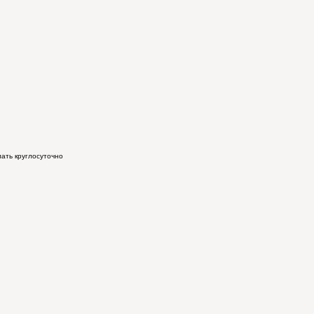
лать круглосуточно
д
свяжется с вами по указанному номеру телефона.