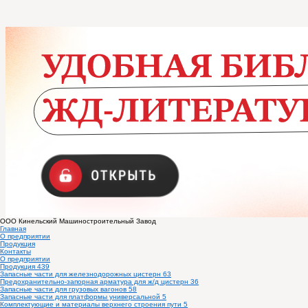
ООО
Кинельский Машиностроительный Завод
Главная
О предприятии
Продукция
Контакты
О предприятии
Продукция
439
Запасные части для железнодорожных цистерн
63
Предохранительно-запорная арматура для ж/д цистерн
36
Запасные части для грузовых вагонов
58
Запасные части для платформы универсальной
5
Комплектующие и материалы верхнего строения пути
5