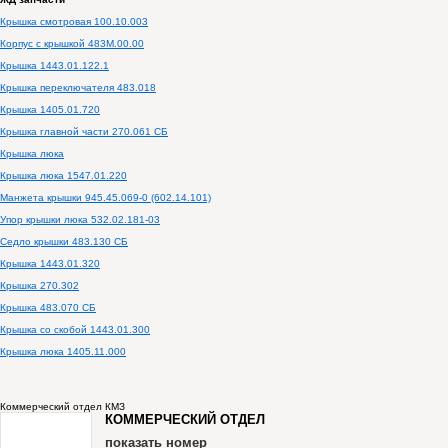
Крышка смотровая 100.10.003
Корпус с крышкой 483М.00.00
Крышка 1443.01.122.1
Крышка переключателя 483.018
Крышка 1405.01.720
Крышка главной части 270.061 СБ
Крышка люка
Крышка люка 1547.01.220
Манжета крышки 945.45.069-0 (602.14.101)
Упор крышки люка 532.02.181-03
Седло крышки 483.130 СБ
Крышка 1443.01.320
Крышка 270.302
Крышка 483.070 СБ
Крышка со скобой 1443.01.300
Крышка люка 1405.11.000
Коммерческий отдел КМЗ
КОММЕРЧЕСКИЙ ОТДЕЛ
показать номер