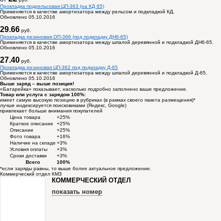
Прокладка подрельсовая ЦП-363 (на КД 65)
Применяется в качестве амортизатора между рельсом и подкладкой КД.
Обновлено 05.10.2016
29.66
руб.
Прокладка резиновая ОП-366 (под подкладку ДН6-65)
Применяется в качестве амортизатора между шпалой деревянной и подкладкой ДН6-65.
Обновлено 05.10.2016
27.40
руб.
Прокладка резиновая ЦП-362 под подкладку Д-65
Применяется в качестве амортизатора между шпалой деревянной и подкладкой Д-65.
Обновлено 05.10.2016
Выше заряд – выше позиция!
«Батарейка» показывает, насколько подробно заполнено ваше предложение.
Товар или услуга с зарядом 100%:
имеет самую высокую позицию в рубриках (в рамках своего пакета размещения)*
лучше индексируется поисковиками (Яндекс, Google)
привлекает больше внимания покупателей
Цена товара
+25%
Краткое описание
+25%
Описание
+25%
Фото товара
+16%
Наличие на складе
+3%
Условия оплаты
+3%
Сроки доставки
+3%
Всего
100%
*если заряды равны, то выше более актуальное предложение.
Коммерческий отдел КМЗ
КОММЕРЧЕСКИЙ ОТДЕЛ
показать номер