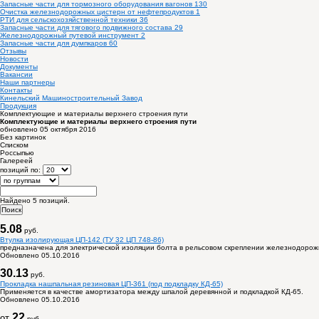
Запасные части для тормозного оборудования вагонов
130
Очистка железнодорожных цистерн от нефтепродуктов
1
РТИ для сельскохозяйственной техники
36
Запасные части для тягового подвижного состава
29
Железнодорожный путевой инструмент
2
Запасные части для думпкаров
60
Отзывы
Новости
Документы
Вакансии
Наши партнеры
Контакты
Кинельский Машиностроительный Завод
Продукция
Комплектующие и материалы верхнего строения пути
Комплектующие и материалы верхнего строения пути
обновлено 05 октября 2016
Без картинок
Списком
Россыпью
Галереей
позиций по:
Найдено 5 позиций.
5.08
руб.
Втулка изолирующая ЦП-142 (ТУ 32 ЦП 748-86)
предназначена для электрической изоляции болта в рельсовом скреплении железнодорожн
Обновлено 05.10.2016
30.13
руб.
Прокладка нашпальная резиновая ЦП-361 (под подкладку КД-65)
Применяется в качестве амортизатора между шпалой деревянной и подкладкой КД-65.
Обновлено 05.10.2016
22
от
руб.