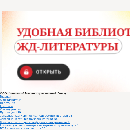
ООО
Кинельский Машиностроительный Завод
Главная
О предприятии
Продукция
Контакты
О предприятии
Продукция
439
Запасные части для железнодорожных цистерн
63
Запасные части для грузовых вагонов
58
Запасные части для платформы универсальной
5
Комплектующие и материалы верхнего строения пути
5
РТИ для подвижного состава
50