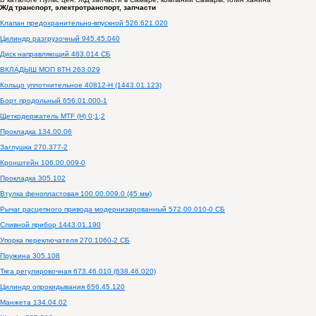
Ж/д транспорт, электротранспорт, запчасти
Клапан предохранительно-впускной 526.621.020
Цилиндр разгрузочный 945.45.040
Диск направляющий 483.014 СБ
ВКЛАДЫШ МОП 8ТН 263.029
Кольцо уплотнительное 40812-Н (1443.01.123)
Борт продольный 656.01.000-1
Щеткодержатель MTF (H) 0;1;2
Прокладка 134.00.06
Заглушка 270.377-2
Кронштейн 106.00.009-0
Прокладка 305.102
Втулка фенопластовая 100.00.009.0 (45 мм)
Рычаг расцепного привода модернизированный 572.00.010-0 СБ
Сливной прибор 1443.01.190
Упорка переключателя 270.1060-2 СБ
Пружина 305.108
Тяга регулировочная 673.46.010 (638.46.020)
Цилиндр опрокидывания 656.45.120
Манжета 134.04.02