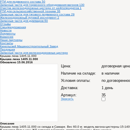
РТИ для подвижного состава
50
Запасные части для тормозного оборудования вагонов
130
Очистка железнодорожных цистерн от нефтепродуктов
1
РТИ для сельскохозяйственной техники
36
Запасные части для тягового подвижного состава
29
Железнодорожный путевой инструмент
2
Запасные части для думпкаров
60
Отзывы
Спецпредложения
Новости
Документы
Вакансии
Наши партнеры
Контакты
Кинельский Машиностроительный Завод
Продукция
Запасные части для железнодорожных цистерн
Крышка люка 1405.11.000
Крышка люка 1405.11.000
Обновлено 15.06.2016
Цена:
договорная цен
Наличие на складе:
в наличии
Условия оплаты:
по договоренно
Доставка:
1 день
Артикул:
35
Заказать
Описание
Крышка люка 1405.11.000 со склада в Самаре. Вес 60,0 кг. модель вагона-цистерны 15-1
В каталоге Пульс цен:
ЖД запчасти в Самаре, компании Самары, Клин ханина