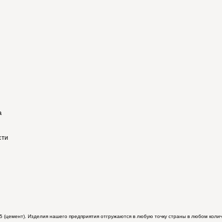
а
сти
405 (цемент). Изделия нашего предприятия отгружаются в любую точку страны в любом кол