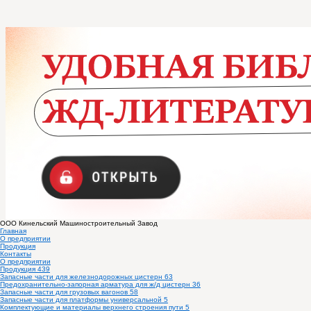
ООО
Кинельский Машиностроительный Завод
Главная
О предприятии
Продукция
Контакты
О предприятии
Продукция
439
Запасные части для железнодорожных цистерн
63
Предохранительно-запорная арматура для ж/д цистерн
36
Запасные части для грузовых вагонов
58
Запасные части для платформы универсальной
5
Комплектующие и материалы верхнего строения пути
5