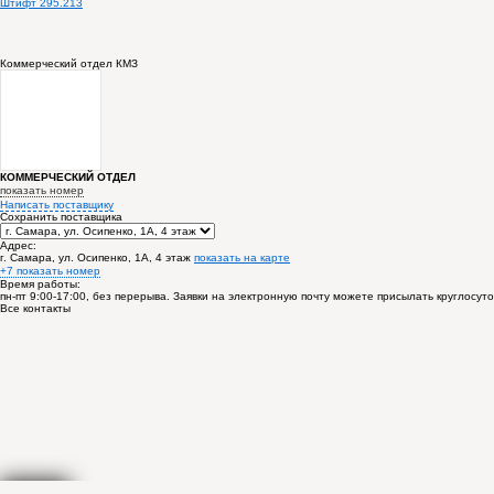
Штифт 295.213
Коммерческий отдел КМЗ
КОММЕРЧЕСКИЙ ОТДЕЛ
показать номер
Написать поставщику
Сохранить поставщика
Адрес:
г. Самара, ул. Осипенко, 1А, 4 этаж
показать на карте
+7 показать номер
Время работы:
пн-пт 9:00-17:00, без перерыва. Заявки на электронную почту можете присылать круглосут
Все контакты
Спасибо! В ближайшее время представитель
ООО
Кинельский Машиностроительный Заво