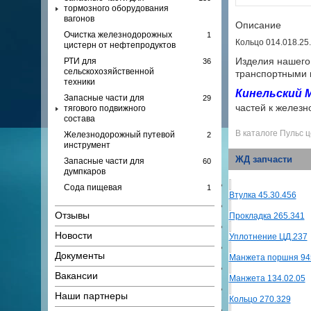
тормозного оборудования
вагонов
Описание
Очистка железнодорожных
1
Кольцо 014.018.25.
цистерн от нефтепродуктов
Изделия нашего
РТИ для
36
сельскохозяйственной
транспортными 
техники
Кинельский
Запасные части для
29
частей к железн
тягового подвижного
состава
В каталоге Пульс ц
Железнодорожный путевой
2
инструмент
ЖД запчасти
Запасные части для
60
думпкаров
Сода пищевая
1
Втулка 45.30.456
Резервуары для хранения
1
нефтепродуктов
Отзывы
Прокладка 265.341
Новости
Уплотнение ЦД.237
Документы
Манжета поршня 945
Вакансии
Манжета 134.02.05
Наши партнеры
Кольцо 270.329