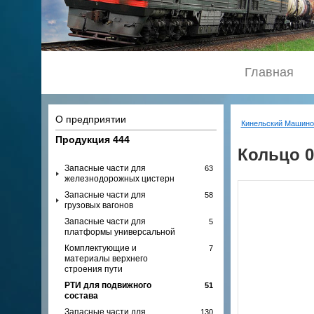
Главная
О предприятии
Кинельский Машино
Продукция
444
Кольцо 01
Запасные части для
63
железнодорожных цистерн
Запасные части для
58
грузовых вагонов
Запасные части для
5
платформы универсальной
Комплектующие и
7
материалы верхнего
строения пути
РТИ для подвижного
51
состава
Запасные части для
130