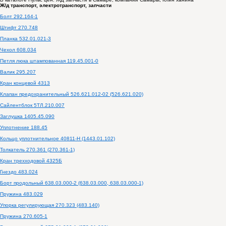
Ж/д транспорт, электротранспорт, запчасти
Болт 292.164-1
Штифт 270.748
Планка 532.01.021-3
Чехол 608.034
Петля люка штампованная 119.45.001-0
Валик 295.207
Кран концевой 4313
Клапан предохранительный 526.621.012-02 (526.621.020)
Сайлентблок 5ТЛ.210.007
Заглушка 1405.45.090
Уплотнение 188.45
Кольцо уплотнительное 40811-Н (1443.01.102)
Толкатель 270.361 (270.361-1)
Кран трехходовой 4325Б
Гнездо 483.024
Борт продольный 638.03.000-2 (638.03.000, 638.03.000-1)
Пружина 483.029
Упорка регулирующая 270.323 (483.140)
Пружина 270.605-1