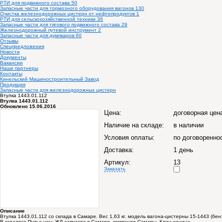
РТИ для подвижного состава
50
Запасные части для тормозного оборудования вагонов
130
Очистка железнодорожных цистерн от нефтепродуктов
1
РТИ для сельскохозяйственной техники
36
Запасные части для тягового подвижного состава
29
Железнодорожный путевой инструмент
2
Запасные части для думпкаров
60
Отзывы
Спецпредложения
Новости
Документы
Вакансии
Наши партнеры
Контакты
Кинельский Машиностроительный Завод
Продукция
Запасные части для железнодорожных цистерн
Втулка 1443.01.112
Втулка 1443.01.112
Обновлено 15.06.2016
Цена:
договорная цен
Наличие на складе:
в наличии
Условия оплаты:
по договоренно
Доставка:
1 день
Артикул:
13
Заказать
Описание
Втулка 1443.01.112 со склада в Самаре. Вес 1,63 кг. модель вагона-цистерны 15-1443 (бе
В каталоге Пульс цен:
ЖД запчасти в Самаре, компании Самары, Клин ханина