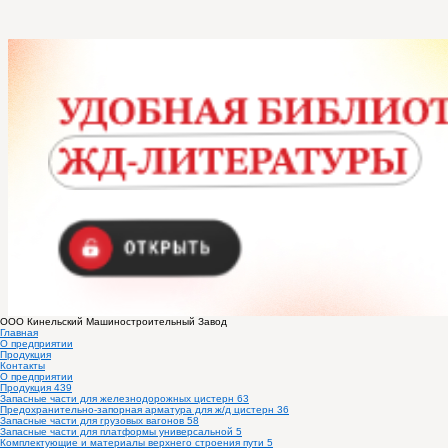
ООО
Кинельский Машиностроительный Завод
Главная
О предприятии
Продукция
Контакты
О предприятии
Продукция
439
Запасные части для железнодорожных цистерн
63
Предохранительно-запорная арматура для ж/д цистерн
36
Запасные части для грузовых вагонов
58
Запасные части для платформы универсальной
5
Комплектующие и материалы верхнего строения пути
5