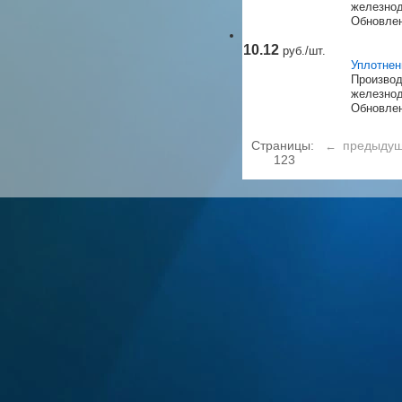
железнод
Обновлен
10.12
руб./шт.
Уплотнен
Производ
железнод
Обновлен
Страницы:
предыду
1
2
3