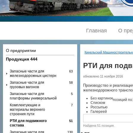
Главная
О пре
О предприятии
Кинельский Машиностроительн
Продукция
444
РТИ для подв
Запасные части для
63
железнодорожных цистерн
обновлено 11 ноября 2016
Запасные части для
58
Производство и реализаци
грузовых вагонов
железнодорожного транспо
Запасные части для
5
платформы универсальной
Без картинок
позиций по
Списком
Комплектующие и
7
Россыпью
материалы верхнего
Галереей
строения пути
РТИ для подвижного
51
состава
Найдена 51 позиция.
Запасные части для
130