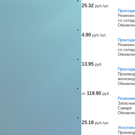
25.32
руб./шт.
Прокладк
Резиноех
со склад
Обновлен
4.90
руб./шт.
Прокладк
Резиноех
со склад
Обновлен
13.95
руб.
Прокладк
Производ
железнод
Обновлен
119.90
от
руб.
Резиноме
Запасные
Самаре
Обновлен
25.18
руб./шт.
Уплотнен
Производ