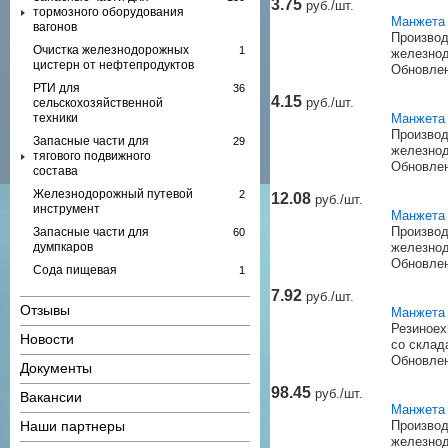
3.75
руб./шт.
тормозного оборудования
Манжета 
вагонов
Производ
Очистка железнодорожных
1
железнод
цистерн от нефтепродуктов
Обновлен
РТИ для
36
4.15
руб./шт.
сельскохозяйственной
техники
Манжета 
Производ
Запасные части для
29
железнод
тягового подвижного
Обновлен
состава
Железнодорожный путевой
2
12.08
руб./шт.
инструмент
Манжета 
Производ
Запасные части для
60
думпкаров
железнод
Обновлен
Сода пищевая
1
Резервуары для хранения
1
7.92
руб./шт.
нефтепродуктов
Отзывы
Манжета 
Резиноех
Новости
со склад
Обновлен
Документы
98.45
руб./шт.
Вакансии
Манжета 
Наши партнеры
Производ
железнод